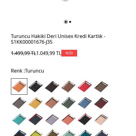
Turuncu Hakiki Deri Unisex Kredi Kartlık -
S1KK00001676-J35
1.499,99
TL
1.049,99
TL
%
30
Renk :
Turuncu