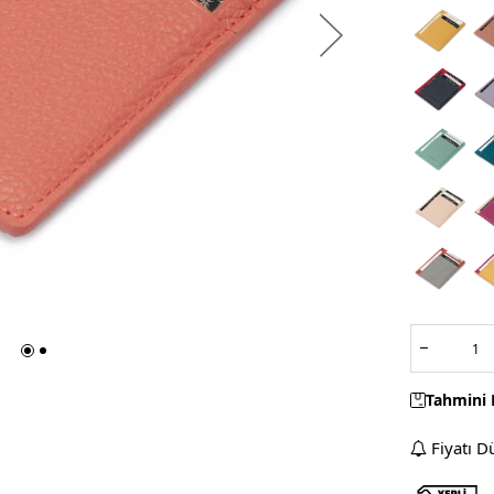
Tahmini 
Fiyatı D