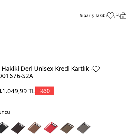
Sipariş Takibi
0
Hakiki Deri Unisex Kredi Kartlık -
001676-S2A
1.049,99
TL
%
30
L
uncu