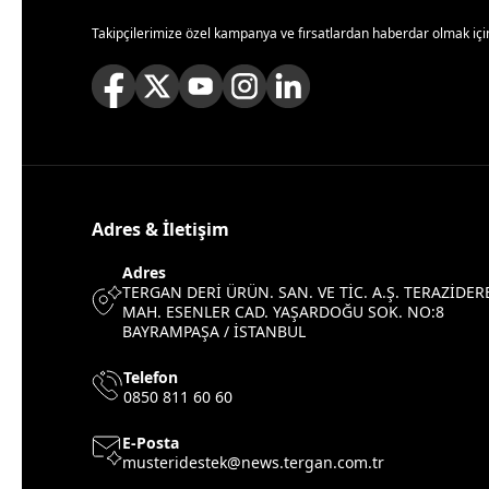
Takipçilerimize özel kampanya ve fırsatlardan haberdar olmak için
Adres & İletişim
Adres
TERGAN DERİ ÜRÜN. SAN. VE TİC. A.Ş. TERAZİDER
MAH. ESENLER CAD. YAŞARDOĞU SOK. NO:8
BAYRAMPAŞA / İSTANBUL
Telefon
0850 811 60 60
E-Posta
musteridestek@news.tergan.com.tr