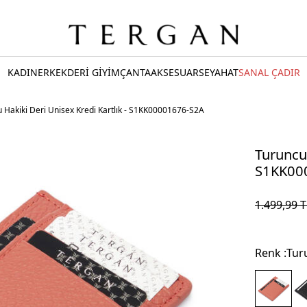
KADIN
ERKEK
DERİ GİYİM
ÇANTA
AKSESUAR
SEYAHAT
SANAL ÇADIR
 Hakiki Deri Unisex Kredi Kartlık - S1KK00001676-S2A
Turuncu 
S1KK00
1.499,99
T
Renk :
Tur