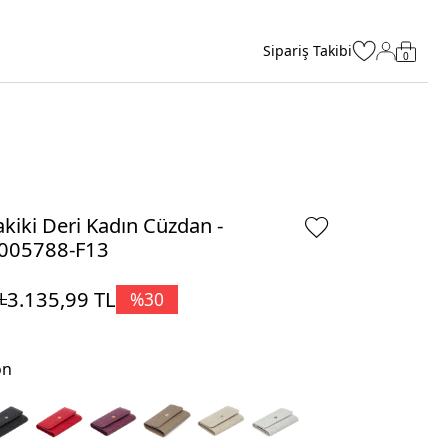
Sipariş Takibi
0
kiki Deri Kadın Cüzdan -
005788-F13
3.135,99
TL
%
30
L
on