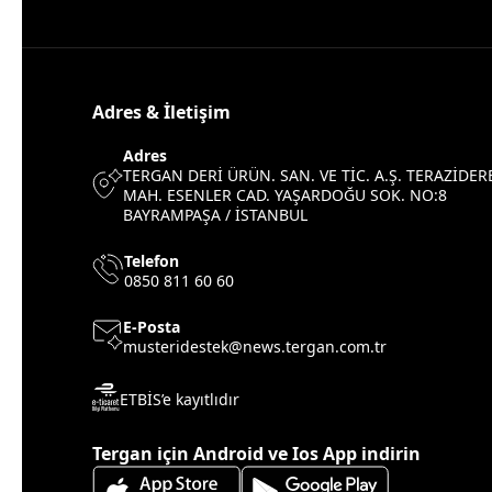
Adres & İletişim
Adres
TERGAN DERİ ÜRÜN. SAN. VE TİC. A.Ş. TERAZİDER
MAH. ESENLER CAD. YAŞARDOĞU SOK. NO:8
BAYRAMPAŞA / İSTANBUL
Telefon
0850 811 60 60
E-Posta
musteridestek@news.tergan.com.tr
ETBİS’e kayıtlıdır
Tergan için Android ve Ios App indirin