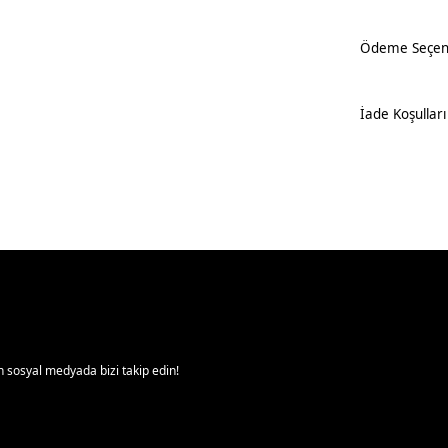
Ödeme Seçene
İade Koşulları
 sosyal medyada bizi takip edin!