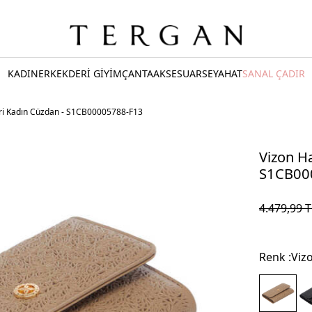
KADIN
ERKEK
DERİ GİYİM
ÇANTA
AKSESUAR
SEYAHAT
SANAL ÇADIR
eri Kadın Cüzdan - S1CB00005788-F13
Vizon Ha
S1CB00
4.479,99
T
Renk :
Viz